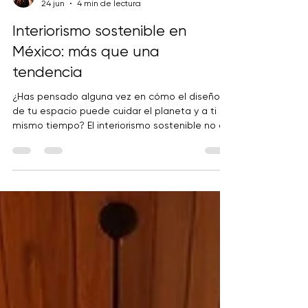
Arq. Karla Paulina
24 jun
4 min de lectura
Interiorismo sostenible en
México: más que una
tendencia
¿Has pensado alguna vez en cómo el diseño
de tu espacio puede cuidar el planeta y a ti al
mismo tiempo? El interiorismo sostenible no es
solo una moda pasajera. Es una forma de vivir y
de crear ambientes que respetan la naturaleza
y promueven nuestro bienestar. ¡Sí, es posible
tener un hogar o negocio hermoso, funcional y
consciente! Cada vez más personas buscan
transformar sus espacios en lugares que sanan
y que aportan salud física, mental, emocional y
espiritual. ¿Quieres